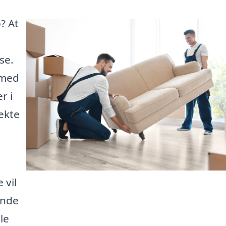
? At
se.
 med
r i
ekte
 vil
inde
le