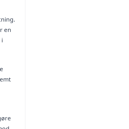
tning.
år en
 i
re
temt
 gøre
 mod