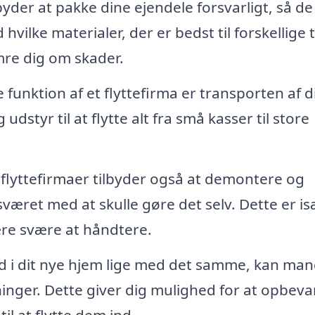
yder at pakke dine ejendele forsvarligt, så de
 hvilke materialer, der er bedst til forskellige 
mre dig om skader.
nktion af et flyttefirma er transporten af d
udstyr til at flytte alt fra små kasser til store
lyttefirmaer tilbyder også at demontere og
været med at skulle gøre det selv. Dette er i
ære svære at håndtere.
ind i dit nye hjem lige med det samme, kan ma
ninger. Dette giver dig mulighed for at opbeva
til at flytte dem ind.