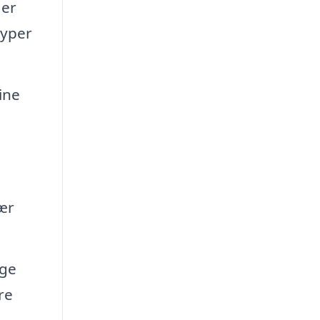
 er
typer
ine
sær
nge
re