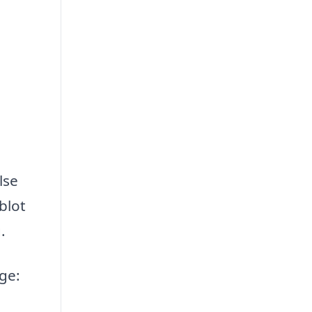
lse
 blot
.
ige: