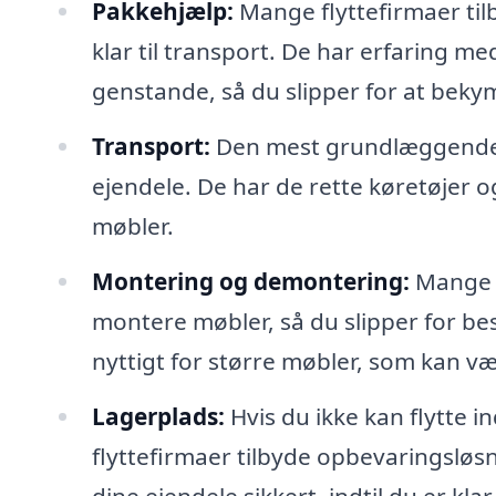
Pakkehjælp:
Mange flyttefirmaer tilb
klar til transport. De har erfaring med
genstande, så du slipper for at beky
Transport:
Den mest grundlæggende fu
ejendele. De har de rette køretøjer og 
møbler.
Montering og demontering:
Mange f
montere møbler, så du slipper for bes
nyttigt for større møbler, som kan v
Lagerplads:
Hvis du ikke kan flytte 
flyttefirmaer tilbyde opbevaringsløs
dine ejendele sikkert, indtil du er klar 