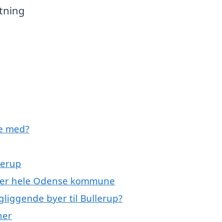
ytning
pe med?
lerup
 eller hele Odense kommune
ngliggende byer til Bullerup?
ner