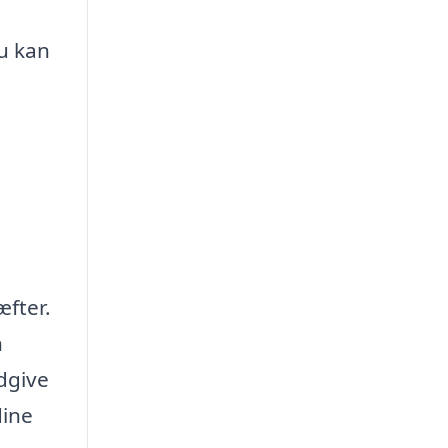
du kan
æfter.
n
dgive
dine