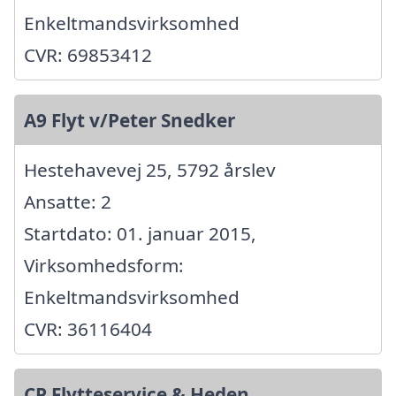
Enkeltmandsvirksomhed
CVR: 69853412
A9 Flyt v/Peter Snedker
Hestehavevej 25, 5792 årslev
Ansatte: 2
Startdato: 01. januar 2015,
Virksomhedsform:
Enkeltmandsvirksomhed
CVR: 36116404
CP Flytteservice & Heden