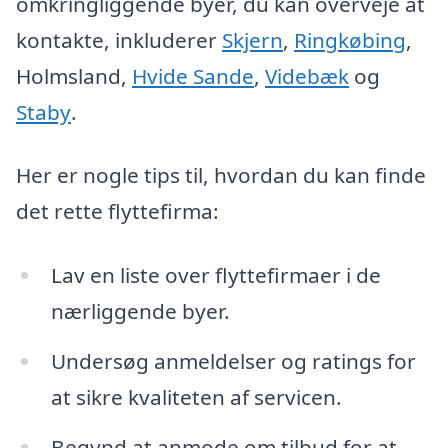
omkringliggende byer, du kan overveje at
kontakte, inkluderer
Skjern
,
Ringkøbing
,
Holmsland,
Hvide Sande
,
Videbæk
og
Staby
.
Her er nogle tips til, hvordan du kan finde
det rette flyttefirma:
Lav en liste over flyttefirmaer i de
nærliggende byer.
Undersøg anmeldelser og ratings for
at sikre kvaliteten af servicen.
Begynd at anmode om tilbud for at