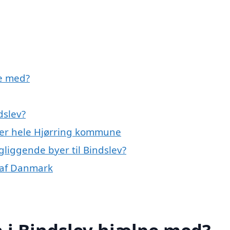
pe med?
dslev?
eller hele Hjørring kommune
ngliggende byer til Bindslev?
r af Danmark