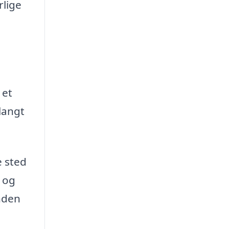
rlige
 et
 langt
e sted
r og
inden