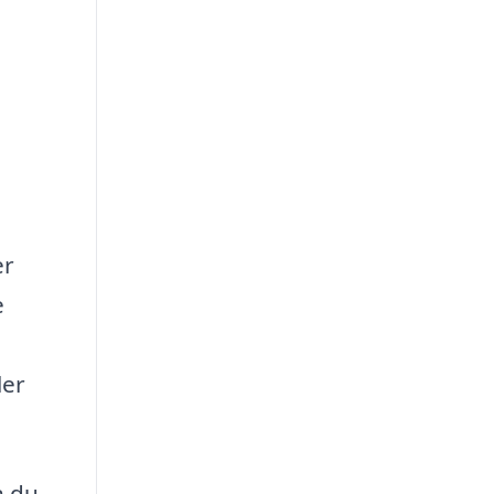
er
e
ler
n du