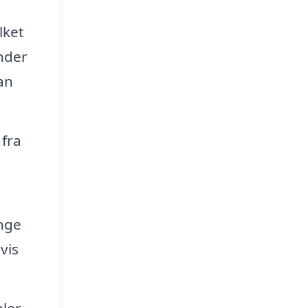
lket
under
an
 fra
ange
vis
ler