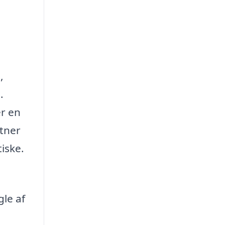
,
.
er en
rtner
iske.
gle af