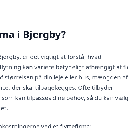
rma i Bjergby?
Bjergby, er det vigtigt at forstå, hvad
ytning kan variere betydeligt afhængigt af fl
f størrelsen på din leje eller hus, mængden af
nce, der skal tilbagelægges. Ofte tilbyder
r, som kan tilpasses dine behov, så du kan væl
get.
mkostningerne ved et flyttefirma: