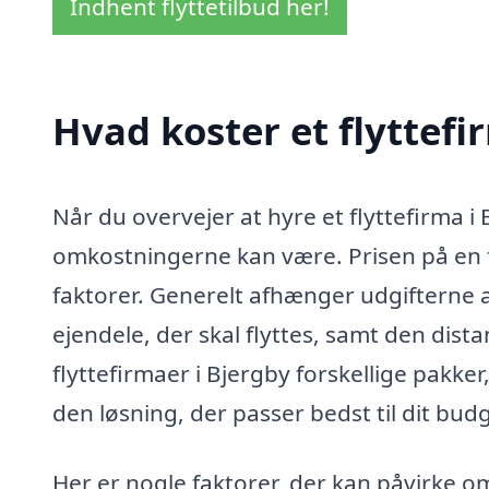
Indhent flyttetilbud her!
Hvad koster et flyttefi
Når du overvejer at hyre et flyttefirma i 
omkostningerne kan være. Prisen på en fl
faktorer. Generelt afhænger udgifterne a
ejendele, der skal flyttes, samt den dista
flyttefirmaer i Bjergby forskellige pakke
den løsning, der passer bedst til dit bud
Her er nogle faktorer, der kan påvirke o