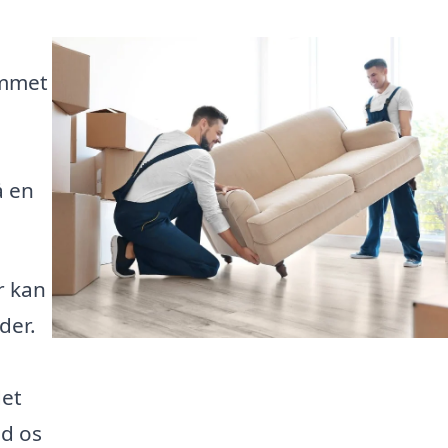
ommet
å en
r kan
der.
det
ad os