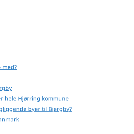
pe med?
ergby
ller hele Hjørring kommune
ngliggende byer til Bjergby?
Danmark