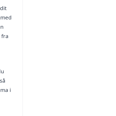
dit
n med
en
 fra
du
 så
rma i