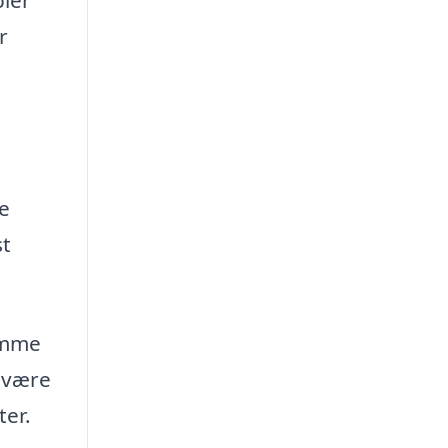
r
e
st
dømme
t være
ter.