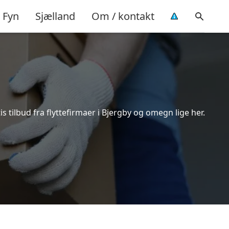
Fyn
Sjælland
Om / kontakt
 tilbud fra flyttefirmaer i Bjergby og omegn lige her.