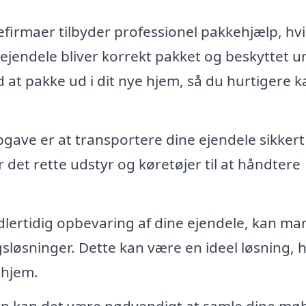
firmaer tilbyder professionel pakkehjælp, hvi
e ejendele bliver korrekt pakket og beskyttet 
at pakke ud i dit nye hjem, så du hurtigere k
gave er at transportere dine ejendele sikkert
 det rette udstyr og køretøjer til at håndtere
dlertidig opbevaring af dine ejendele, kan m
gsløsninger. Dette kan være en ideel løsning, h
e hjem.
en kan det være nødvendigt at samle dine møb