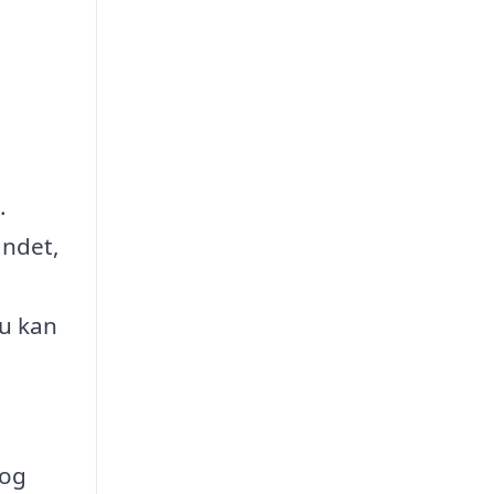
.
andet,
du kan
 og