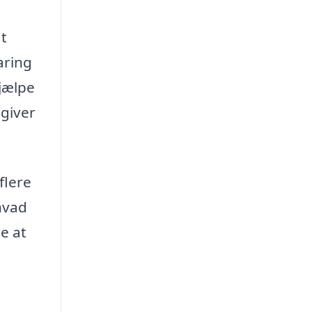
at
aring
hjælpe
 giver
flere
 hvad
e at