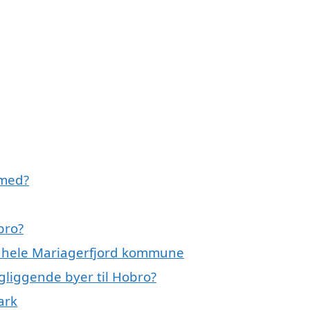
 med?
bro?
er hele Mariagerfjord kommune
ngliggende byer til Hobro?
ark