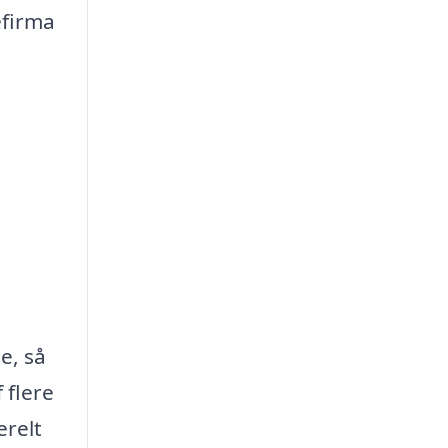
efirma
e, så
 flere
erelt