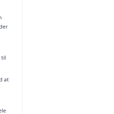
n
ader
til
d at
ele