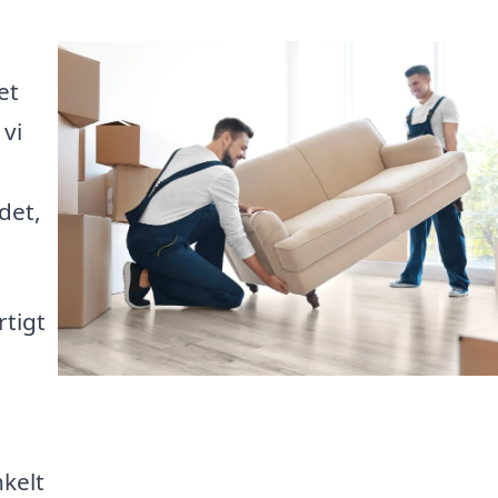
et
 vi
det,
rtigt
nkelt