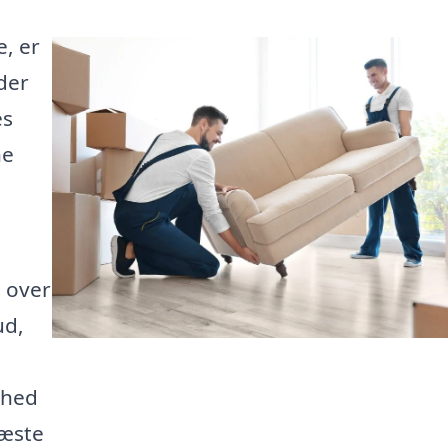
e, er
 der
es
ne
t over
ud,
ghed
næste