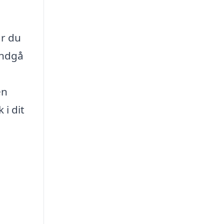
år du
undgå
en
 i dit