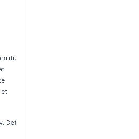
 om du
at
te
 et
v. Det
n