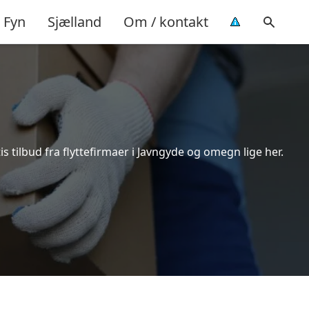
Fyn
Sjælland
Om / kontakt
 tilbud fra flyttefirmaer i Javngyde og omegn lige her.