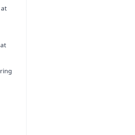
 at
 at
ring