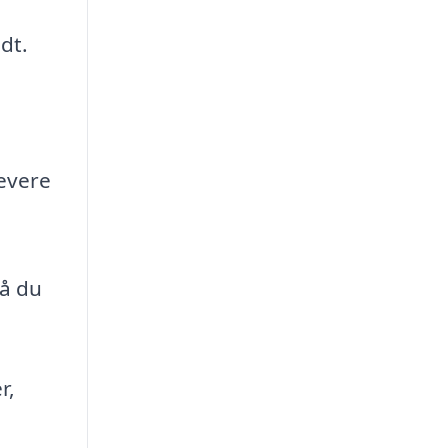
dt.
levere
så du
r,