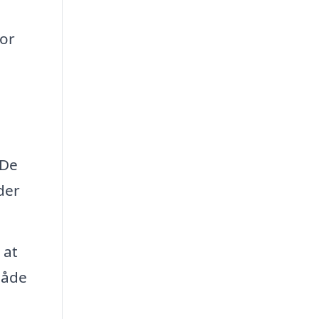
for
 De
der
 at
låde