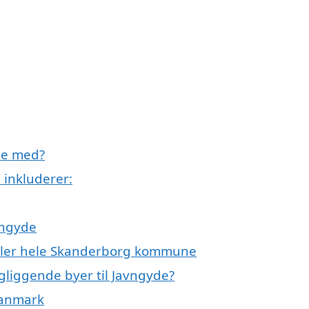
lpe med?
 inkluderer:
vngyde
 eller hele Skanderborg kommune
ngliggende byer til Javngyde?
 Danmark