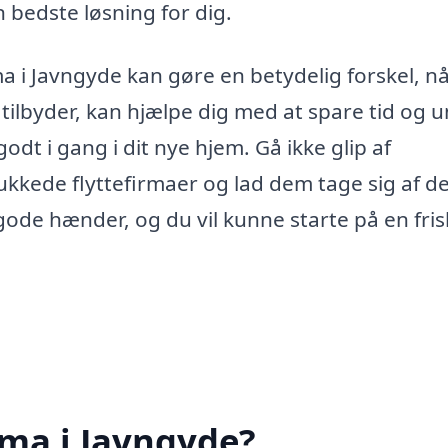
n bedste løsning for dig.
irma i Javngyde kan gøre en betydelig forskel, n
 tilbyder, kan hjælpe dig med at spare tid og 
dt i gang i dit nye hjem. Gå ikke glip af
lukkede flyttefirmaer og lad dem tage sig af d
gode hænder, og du vil kunne starte på en frisk
rma i Javngyde?