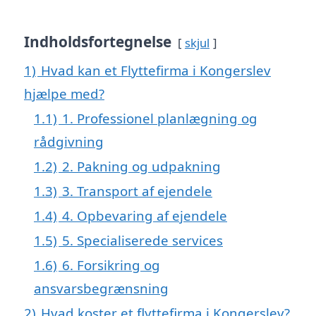
Indholdsfortegnelse
skjul
1)
Hvad kan et Flyttefirma i Kongerslev
hjælpe med?
1.1)
1. Professionel planlægning og
rådgivning
1.2)
2. Pakning og udpakning
1.3)
3. Transport af ejendele
1.4)
4. Opbevaring af ejendele
1.5)
5. Specialiserede services
1.6)
6. Forsikring og
ansvarsbegrænsning
2)
Hvad koster et flyttefirma i Kongerslev?