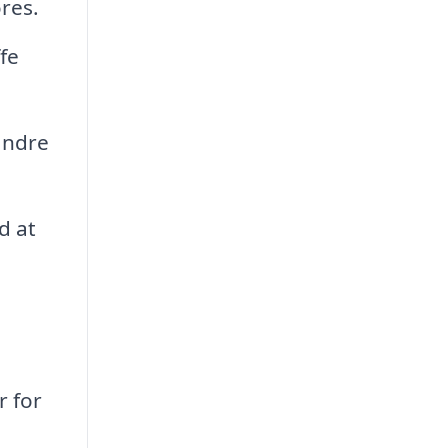
øres.
fe
 andre
d at
r for