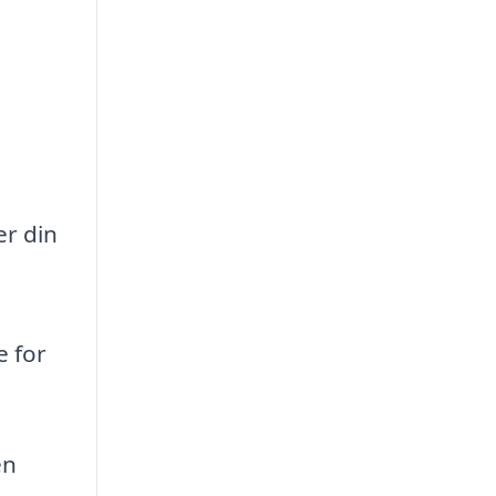
er din
e for
en