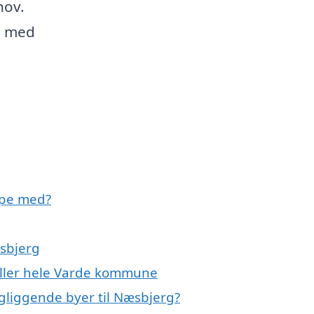
hov.
se med
lpe med?
æsbjerg
 eller hele Varde kommune
ngliggende byer til Næsbjerg?