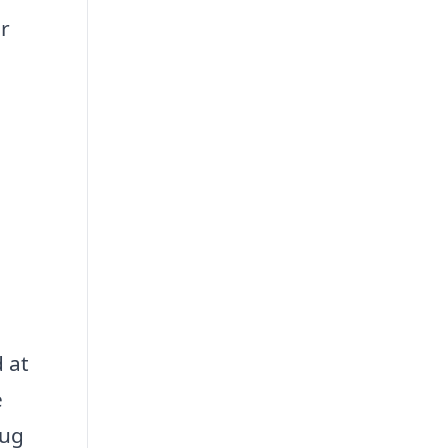
er
 at
e
rug