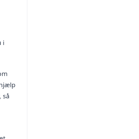
 i
som
 hjælp
, så
et