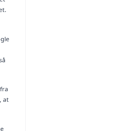
et.
ogle
 så
fra
, at
pe