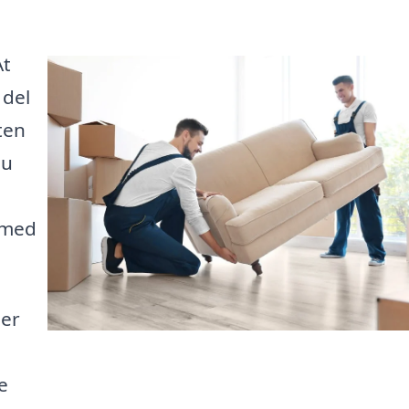
At
 del
ten
du
g med
ler
e