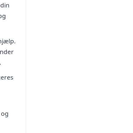
 din
 og
hjælp.
under
.
teres
 og