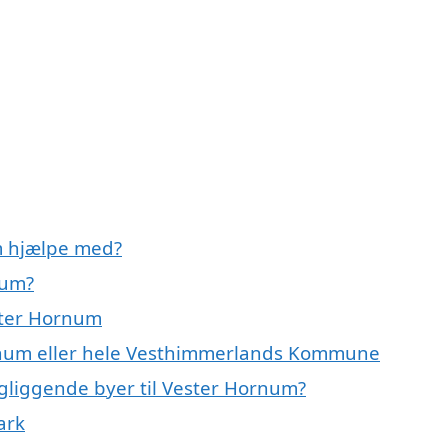
m hjælpe med?
num?
ester Hornum
Hornum eller hele Vesthimmerlands Kommune
ingliggende byer til Vester Hornum?
ark