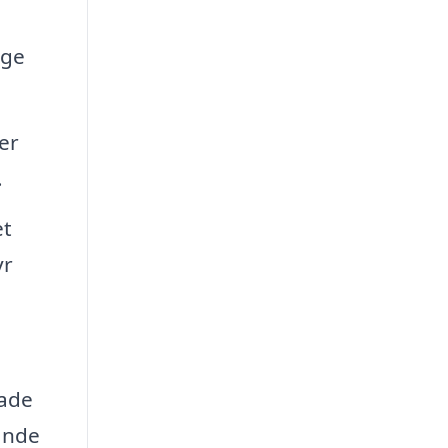
ige
er
.
et
yr
lade
tande