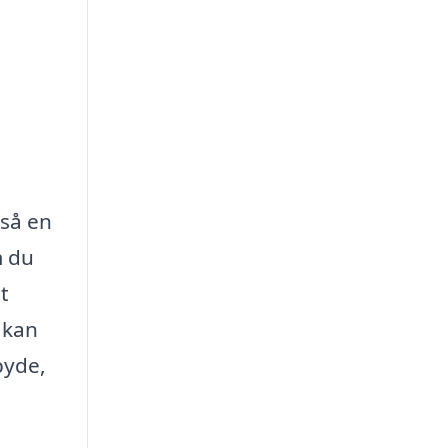
så en
m du
t
 kan
byde,