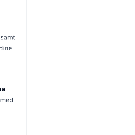
r samt
 dine
ma
t med