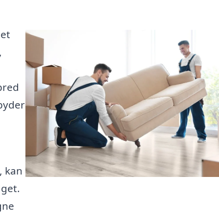
det
,
bred
lbyder
, kan
dget.
gne