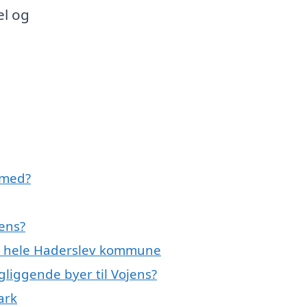
el og
 med?
jens?
ler hele Haderslev kommune
ngliggende byer til Vojens?
ark