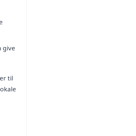
e
n give
r til
lokale