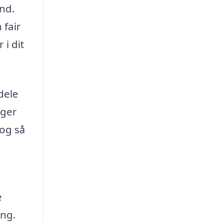
nd.
 fair
 i dit
dele
nger
 og så
e
ing.