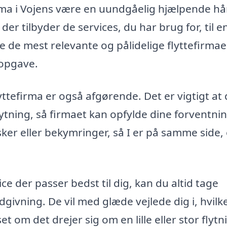
irma i Vojens være en uundgåelig hjælpende hå
er tilbyder de services, du har brug for, til en
de mest relevante og pålidelige flyttefirmaer
 opgave.
tefirma er også afgørende. Det er vigtigt at 
lytning, så firmaet kan opfylde dine forventni
sker eller bekymringer, så I er på samme side,
ice der passer bedst til dig, kan du altid tage
ådgivning. De vil med glæde vejlede dig i, hvilk
t om det drejer sig om en lille eller stor flytn