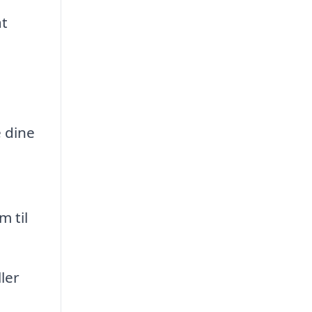
at
 dine
m til
ler