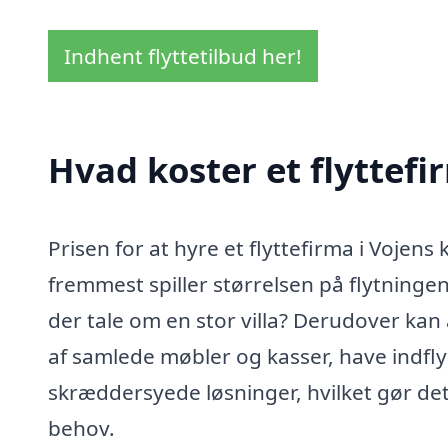
Indhent flyttetilbud her!
Hvad koster et flyttefi
Prisen for at hyre et flyttefirma i Vojens
fremmest spiller størrelsen på flytningen e
der tale om en stor villa? Derudover k
af samlede møbler og kasser, have indflyd
skræddersyede løsninger, hvilket gør det m
behov.