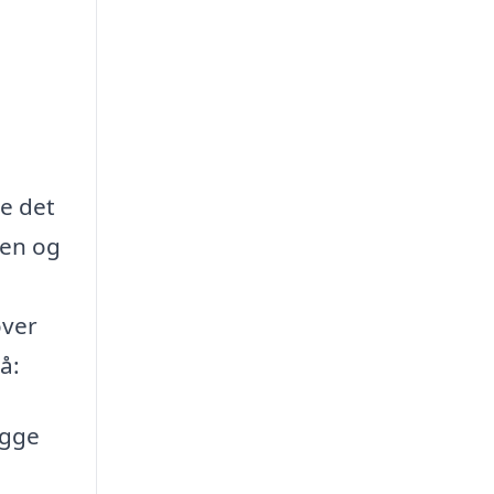
de det
den og
over
å:
ægge