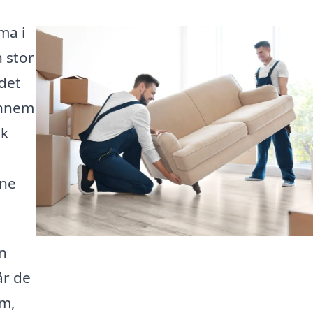
ma i
n stor
 det
ennem
dk
gne
en
år de
rm,