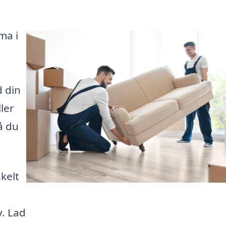
ma i
d din
ller
å du
kelt
g
v. Lad