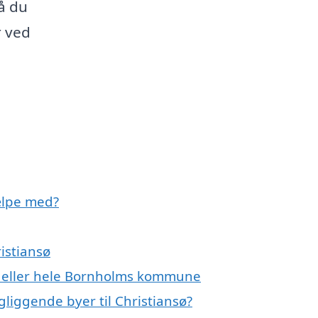
så du
 ved
jælpe med?
ristiansø
sø eller hele Bornholms kommune
ngliggende byer til Christiansø?