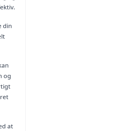
ektiv.
e din
lt
 kan
n og
tigt
eret
ed at