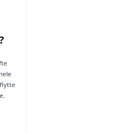
?
fte
hele
flytte
e.