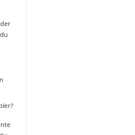
nder
 du
en
bler?
ente