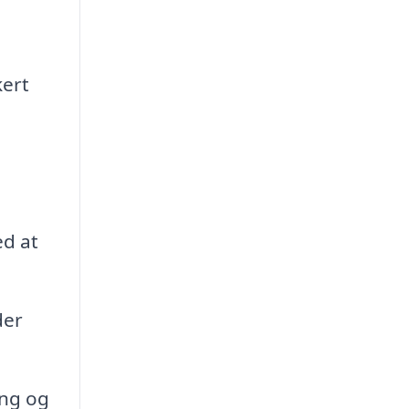
kert
ed at
der
ing og