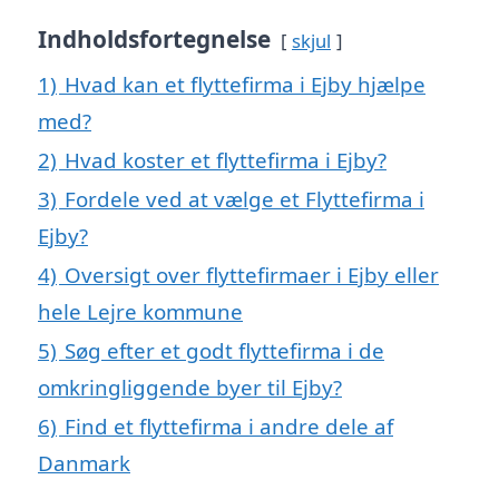
Indholdsfortegnelse
skjul
1)
Hvad kan et flyttefirma i Ejby hjælpe
med?
2)
Hvad koster et flyttefirma i Ejby?
3)
Fordele ved at vælge et Flyttefirma i
Ejby?
4)
Oversigt over flyttefirmaer i Ejby eller
hele Lejre kommune
5)
Søg efter et godt flyttefirma i de
omkringliggende byer til Ejby?
6)
Find et flyttefirma i andre dele af
Danmark