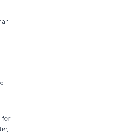
har
le
 for
ter,