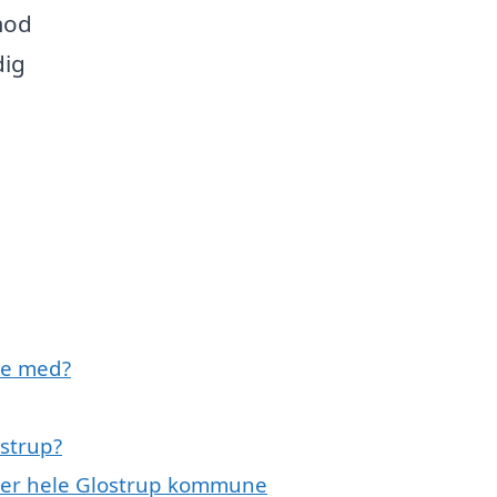
mod
dig
pe med?
ostrup?
eller hele Glostrup kommune