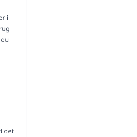
r i
brug
, du
d det