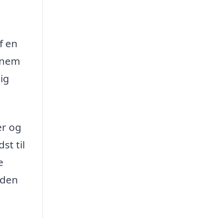
f en
ennem
lig
er og
st til
e
r den