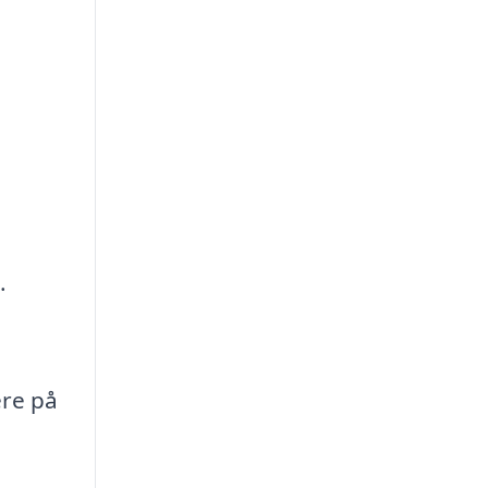
.
ere på