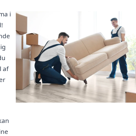
ma i
d!
inde
ig
du
l af
er
 kan
ine