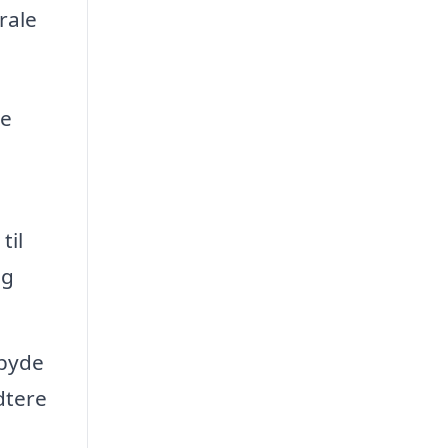
rale
ne
til
ng
lbyde
dtere