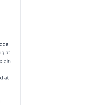
ndda
ig at
e din
ed at
g