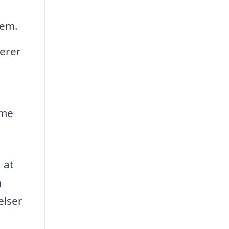
jem.
erer
mme
 at
n
elser