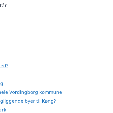
tår
med?
ng
er hele Vordingborg kommune
ngliggende byer til Køng?
ark