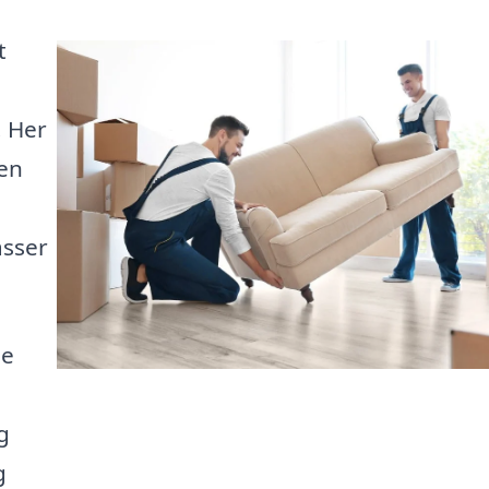
t
. Her
 en
asser
le
g
g