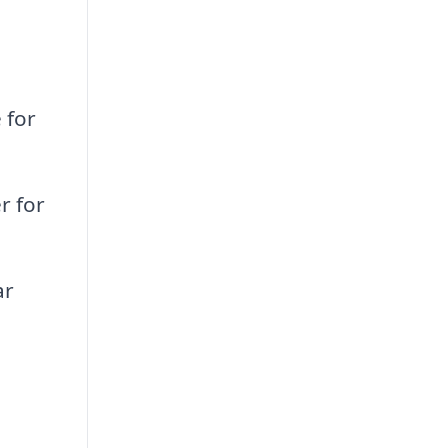
 for
r for
ar