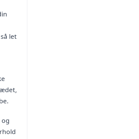
din
så let
ke
sædet,
be.
r og
orhold