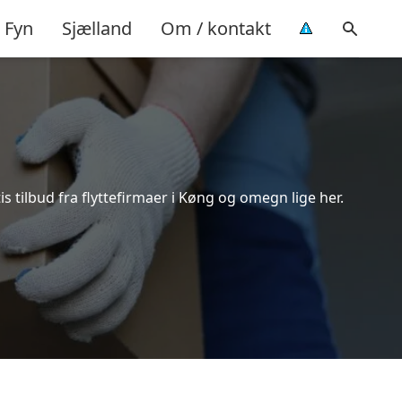
Fyn
Sjælland
Om / kontakt
s tilbud fra flyttefirmaer i Køng og omegn lige her.