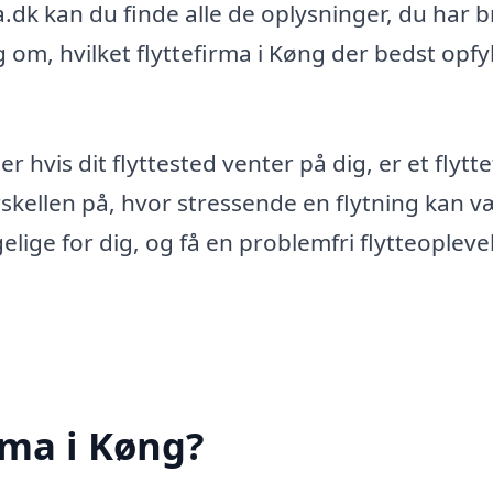
rma.dk kan du finde alle de oplysninger, du har 
g om, hvilket flyttefirma i Køng der bedst opfy
 hvis dit flyttested venter på dig, er et flytt
rskellen på, hvor stressende en flytning kan v
elige for dig, og få en problemfri flytteopleve
rma i Køng?