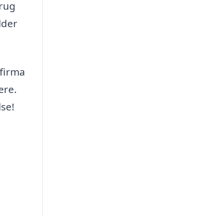
brug
lder
efirma
ære.
lse!