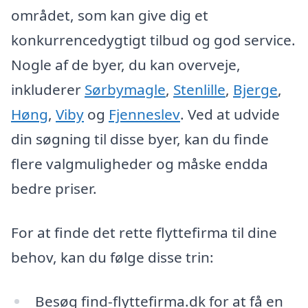
området, som kan give dig et
konkurrencedygtigt tilbud og god service.
Nogle af de byer, du kan overveje,
inkluderer
Sørbymagle
,
Stenlille
,
Bjerge
,
Høng
,
Viby
og
Fjenneslev
. Ved at udvide
din søgning til disse byer, kan du finde
flere valgmuligheder og måske endda
bedre priser.
For at finde det rette flyttefirma til dine
behov, kan du følge disse trin:
Besøg find-flyttefirma.dk for at få en