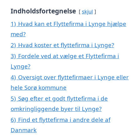
Indholdsfortegnelse
skjul
1)
Hvad kan et Flyttefirma i Lynge hjælpe
med?
2)
Hvad koster et flyttefirma i Lynge?
3)
Fordele ved at vælge et Flyttefirma i
Lynge?
4)
Oversigt over flyttefirmaer i Lynge eller
hele Sorø kommune
5)
Søg efter et godt flyttefirma i de
omkringliggende byer til Lynge?
6)
Find et flyttefirma i andre dele af
Danmark