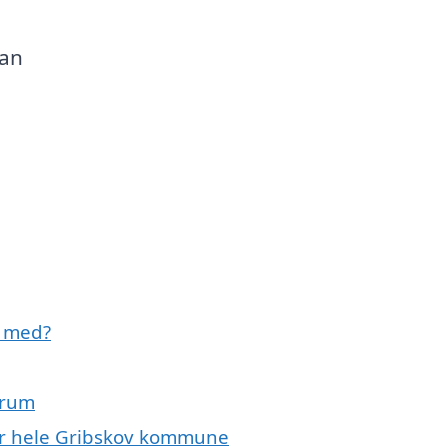
kan
e med?
årum
ler hele Gribskov kommune