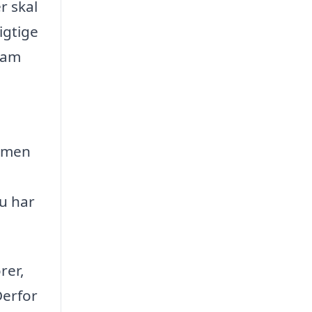
r skal
igtige
tram
, men
du har
rer,
Derfor