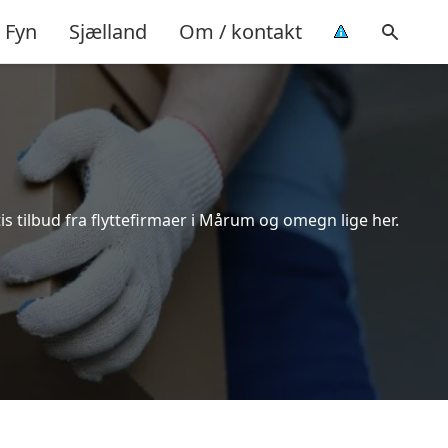
Fyn
Sjælland
Om / kontakt
s tilbud fra flyttefirmaer i Mårum og omegn lige her.