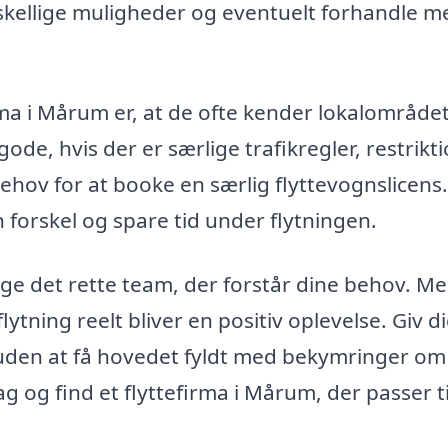
rskellige muligheder og eventuelt forhandle m
rma i Mårum er, at de ofte kender lokalområde
de, hvis der er særlige trafikregler, restrikt
behov for at booke en særlig flyttevognslicens.
 forskel og spare tid under flytningen.
lge det rette team, der forstår dine behov. M
flytning reelt bliver en positiv oplevelse. Giv di
den at få hovedet fyldt med bekymringer om
ag og find et flyttefirma i Mårum, der passer ti