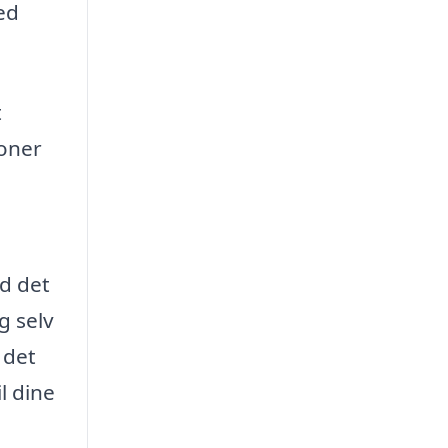
ed
t
ioner
ed det
g selv
 det
l dine