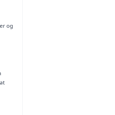
ler og
n
at