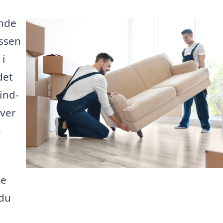
inde
essen
i
det
ind-
over
n
le
 du