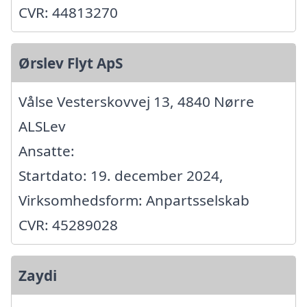
CVR: 44813270
Ørslev Flyt ApS
Vålse Vesterskovvej 13, 4840 Nørre
ALSLev
Ansatte:
Startdato: 19. december 2024,
Virksomhedsform: Anpartsselskab
CVR: 45289028
Zaydi