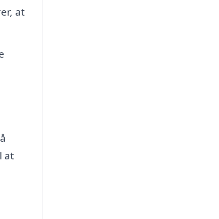
er, at
e
så
l at