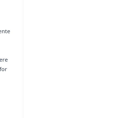
vente
være
for