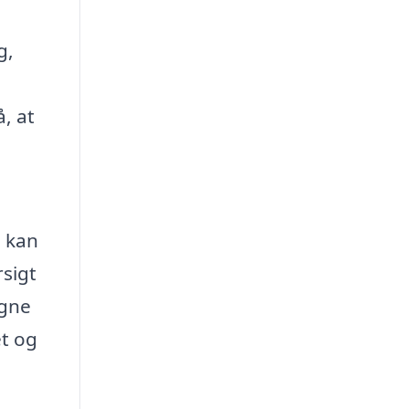
g,
, at
u kan
rsigt
igne
et og