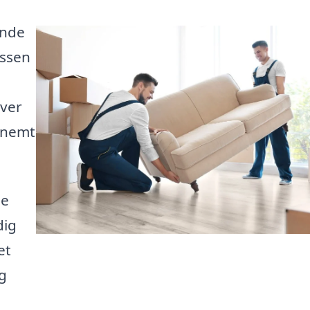
inde
essen
over
u nemt
le
dig
et
ng