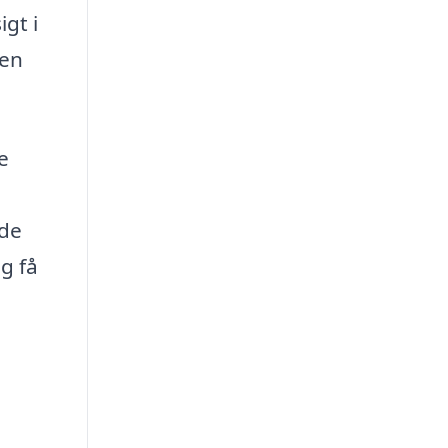
gt i
sen
e
ode
g få