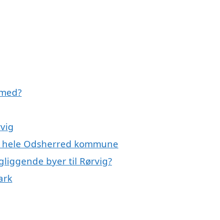
 med?
rvig
ller hele Odsherred kommune
ngliggende byer til Rørvig?
ark