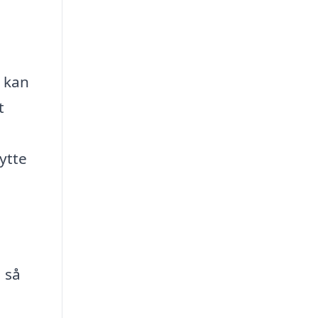
s kan
t
lytte
 så