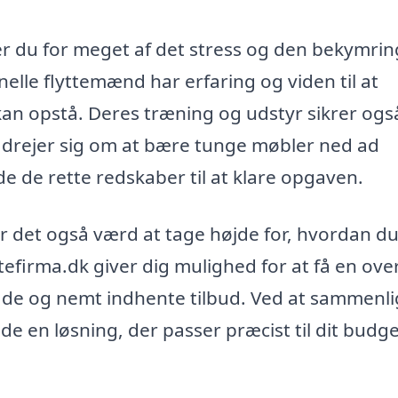
per du for meget af det stress og den bekymrin
elle flyttemænd har erfaring og viden til at
an opstå. Deres træning og udstyr sikrer også
t drejer sig om at bære tunge møbler ned ad
de de rette redskaber til at klare opgaven.
 er det også værd at tage højde for, hvordan d
ttefirma.dk giver dig mulighed for at få en ove
mråde og nemt indhente tilbud. Ved at sammenl
nde en løsning, der passer præcist til dit budg