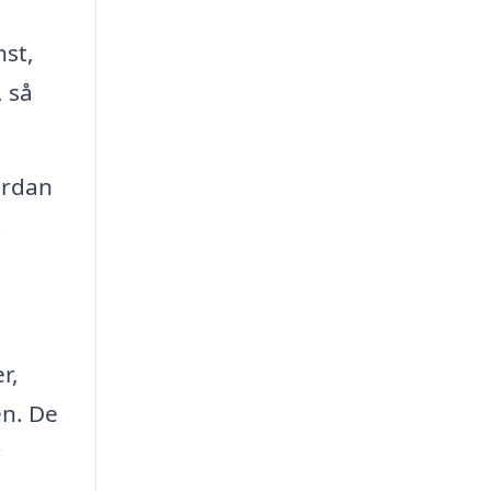
nst,
, så
ordan
t
r,
en. De
r