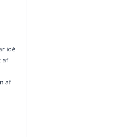
ar idé
 af
n af