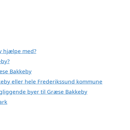
by hjælpe med?
eby?
ræse Bakkeby
kkeby eller hele Frederikssund kommune
ingliggende byer til Græse Bakkeby
ark