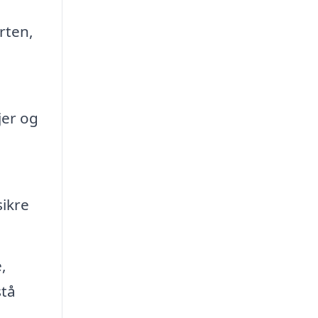
rten,
jer og
sikre
,
stå