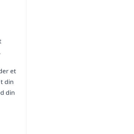
t
.
der et
t din
nd din