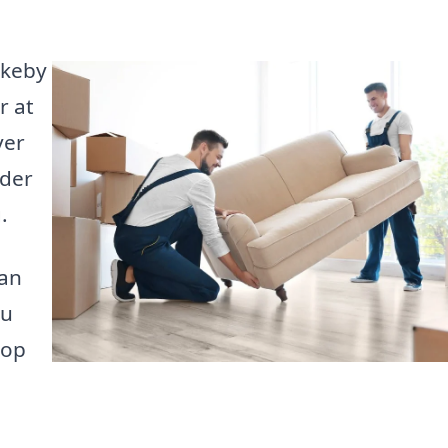
kkeby
r at
ver
 der
.
kan
du
top