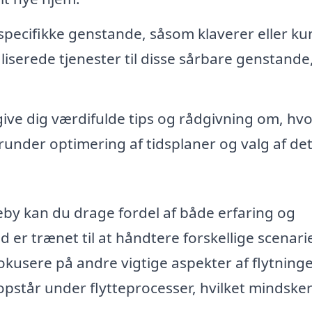
specifikke genstande, såsom klaverer eller ku
liserede tjenester til disse sårbare genstande
give dig værdifulde tips og rådgivning om, hv
runder optimering af tidsplaner og valg af de
eby kan du drage fordel af både erfaring og
 er trænet til at håndtere forskellige scenarie
 fokusere på andre vigtige aspekter af flytning
 opstår under flytteprocesser, hvilket mindske