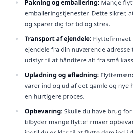
Pakning og emballering:
Mange flytt
emballeringstjenester. Dette sikrer, 
og sparer dig for tid og stres.
Transport af ejendele:
Flyttefirmaet
ejendele fra din nuværende adresse t
udstyr til at håndtere alt fra små kass
Upladning og afladning:
Flyttemænde
varer ind og ud af det gamle og nye 
en hurtigere proces.
Opbevaring:
Skulle du have brug for 
tilbyder mange flyttefirmaer opbevar
indtil du er klar til at flytte dem ind i